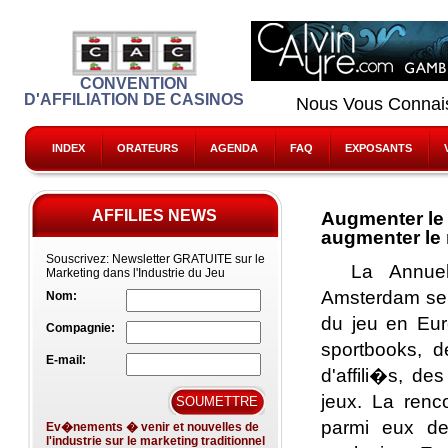
CONVENTION
D'AFFILIATION DE CASINOS
Nous Vous Conna
INDEX
ORATEURS
AGENDA
FAQ
EXPOSANTS
AFFILIES NEWS
Augmenter le 
augmenter le
Souscrivez:
Newsletter GRATUITE sur le
La Annuel
Marketing dans l'Industrie du Jeu
Amsterdam se c
Nom:
du jeu en Eur
Compagnie:
sportbooks, d
E-mail:
d'affili�s, de
jeux. La renc
parmi eux de
Ev�nements � venir et nouvelles de
l'industrie sur le marketing traditionnel