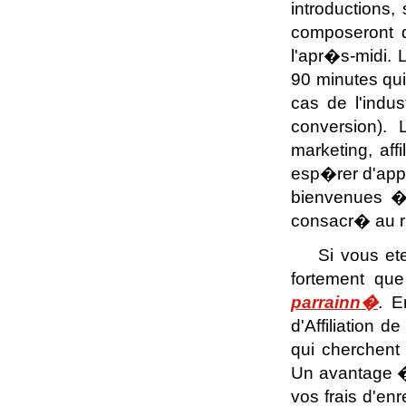
introductions
composeront de
l'apr�s-midi. 
90 minutes qui
cas de l'indust
conversion).
marketing, aff
esp�rer d'appr
bienvenues � 
consacr� au 
Si vous et
fortement qu
parrainn�
. E
d'Affiliation 
qui cherchen
Un avantage �
vos frais d'en