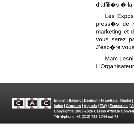
d'affili�s � la
Les Exposa
press�s de r
marketing et 
vous serez pa
J'esp�re vous 
Marc Lesni
L'Organisateu
English
|
Italiano
|
Deutsch
|
Fran�ais
|
Ruskii
|
Index
|
Orateurs
|
Agenda
|
FAQ
|
Exposants
|
V
Copyright © 2003-2026 Casino Affiliate Conve
T�l�phone: +1 (212) 722-1744 ext 78