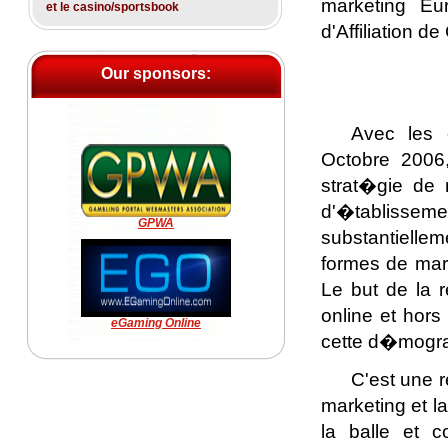
marketing Eu
et le casino/sportsbook
d'Affiliation d
Our sponsors:
Avec les 
Octobre 2006,
strat�gie de
d'�tablissem
GPWA
substantiellem
formes de mark
Le but de la 
online et hors 
eGaming Online
cette d�mogra
C'est une r
marketing et l
la balle et 